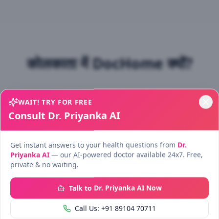
कोलकाता
में DocHome क्यों?
WAIT! TRY FOR FREE
Consult Dr. Priyanka AI
तेज़ सेवा
Get instant answers to your health questions from
Dr.
Priyanka AI
— our AI-powered doctor available 24x7. Free,
1-2 घंटे में डॉक्टर आपके घर।
private & no waiting.
Talk to Dr. Priyanka AI Now
Call Us: +91 89104 70711