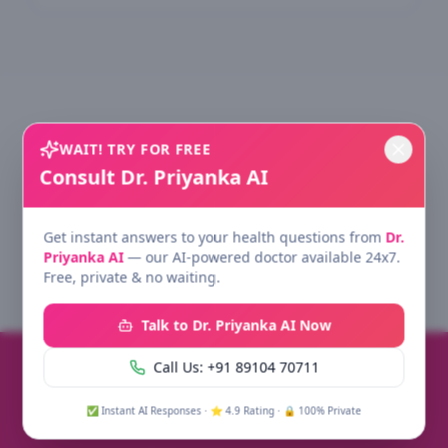
अन्य उपचार
WAIT! TRY FOR FREE
Consult Dr. Priyanka AI
दंत चिकित्सा
बालों का उपचार
त्वचा उपचार
एस्थेटिक सर्जरी
Get instant answers to your health questions from
Dr.
डायग्नोस्टिक्स
Priyanka AI
— our AI-powered doctor available 24x7.
Free, private & no waiting.
Talk to Dr. Priyanka AI Now
Call Us: +91 89104 70711
अभी
डॉक्टर परामर्श
बुक करें
✅ Instant AI Responses · ⭐ 4.9 Rating · 🔒 100% Private