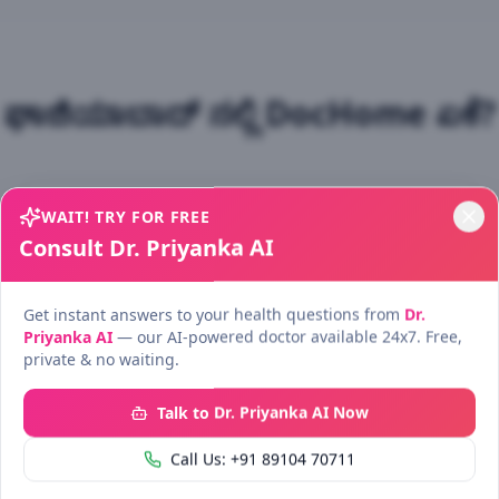
ಘಾಜಿಯಾಬಾದ್
ನಲ್ಲಿ DocHome ಏಕೆ?
WAIT! TRY FOR FREE
Consult Dr. Priyanka AI
ತ್ವರಿತ ಸೇವೆ
Get instant answers to your health questions from
Dr.
1-2 ಗಂಟೆಯಲ್ಲಿ ವೈದ್ಯರು ನಿಮ್ಮ ಮನೆಗೆ.
Priyanka AI
— our AI-powered doctor available 24x7. Free,
private & no waiting.
Talk to Dr. Priyanka AI Now
Call Us: +91 89104 70711