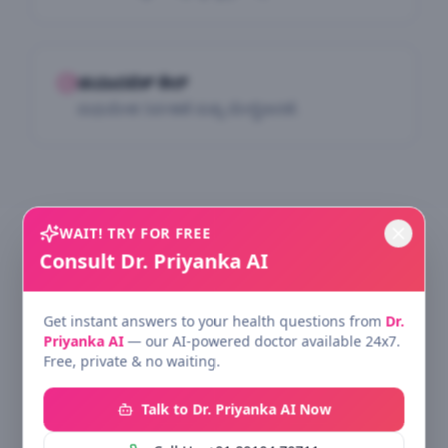
ಡಯಾಬಿಟಿಕ್ ಕೇರ್
ಮಧುಮೇಹ ನಿರ್ವಹಣೆ ಮತ್ತು ಮೇಲ್ವಿಚಾರಣೆ.
WAIT! TRY FOR FREE
Consult Dr. Priyanka AI
ಇತರ ಚಿಕಿತ್ಸೆಗಳು
Get instant answers to your health questions from
Dr.
Priyanka AI
— our AI-powered doctor available 24x7.
ದಂತ ಚಿಕಿತ್ಸೆ
ಕೂದಲು ಚಿಕಿತ್ಸೆ
ಚರ್ಮ ಚಿಕಿತ್ಸೆ
Free, private & no waiting.
ಎಸ್ತೆಟಿಕ್ ಶಸ್ತ್ರಚಿಕಿತ್ಸೆ
ಡಯಾಗ್ನಾಸ್ಟಿಕ್ಸ್
Talk to Dr. Priyanka AI Now