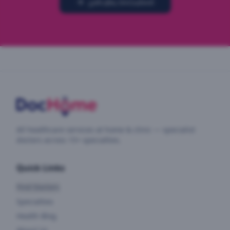
முன்பதிவு செய்யுங்கள்
All healthcare services at home & clinic — specialist
doctors across 15+ specialties.
Quick Links
Find Doctors
Specialties
Health Blog