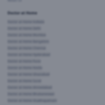
About Us
Doctor at Home
Doctor at Home
Kolkata
Doctor at Home
Delhi
Doctor at Home
Mumbai
Doctor at Home
Bangalore
Doctor at Home
Chennai
Doctor at Home
Hyderabad
Doctor at Home
Pune
Doctor at Home
Noida
Doctor at Home
Ghaziabad
Doctor at Home
Surat
Doctor at Home
Ahmedabad
Doctor at Home
Bhubaneswar
Doctor at Home
Visakhapatnam