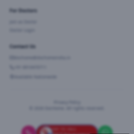
For Doctors
Join as Doctor
Doctor Login
Contact Us
dochome@dochomeindia.in
+91 8910470711
Available Nationwide
Privacy Policy
©
2026
DocHome. All rights reserved.
TAP TO CALL