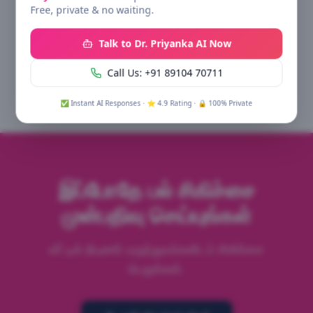
மற்ற சிகிச்சைகள்
Free, private & no waiting.
Talk to Dr. Priyanka AI Now
முடி சிகிச்சை
தோல் சிகிச்சை
அழகியல் அறுவை
Call Us: +91 89104 70711
நோயறிதல்
மருத்துவர் ஆலோசனை
✅ Instant AI Responses · ⭐ 4.9 Rating · 🔒 100% Private
இப்போதே
பல் சிகிச்சை
முன்பதிவு செய்யுங்கள்
வீட்டில் நிபுணர் மருத்துவர்களிடம் சிகிச்சை
பெறுங்கள்.