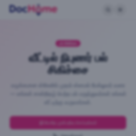
பல் சிகிச்சை
வீட்டில் நிபுணர் பல்
சிகிச்சை
வழக்கமான ஸ்கேலிங் முதல் ஸ்மைல் மேக்ஓவர் வரை
— எங்கள் சான்றிதழ் பெற்ற பல் மருத்துவர்கள் உங்கள்
வீட்டிற்கு வருவார்கள்.
இப்போதே முன்பதிவு செய்யுங்கள்
அழைக்கவும்